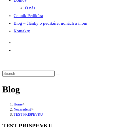
Domov
O nás
Cenník Pedikúra
Blog – články o pedikúre, nohách a inom
Kontakty
Blog
Home
>
Nezaradené
>
TEST PRISPEVKU
TEST PRISPEVKU