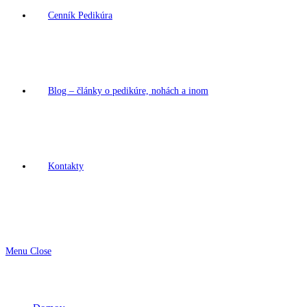
Cenník Pedikúra
Blog – články o pedikúre, nohách a inom
Kontakty
Menu
Close