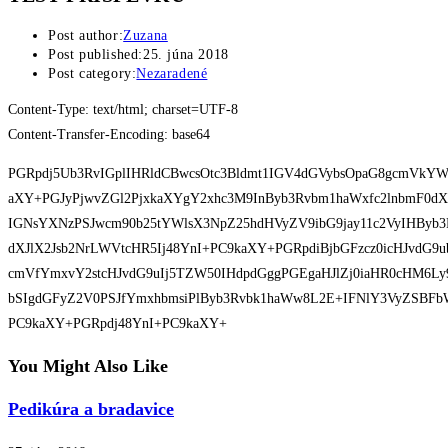
Post author:
Zuzana
Post published:
25. júna 2018
Post category:
Nezaradené
Content-Type: text/html; charset=UTF-8
Content-Transfer-Encoding: base64
PGRpdj5Ub3RvIGplIHRldCBwcsOtc3Bldmt1IGV4dGVybsOpaG8gcmVkYWt
aXY+PGJyPjwvZGl2PjxkaXYgY2xhc3M9InByb3Rvbm1haWxfc2lnbmF0dXJ
IGNsYXNzPSJwcm90b25tYWlsX3NpZ25hdHVyZV9ibG9jay11c2VyIHByb3
dXJlX2Jsb2NrLWVtcHR5Ij48YnI+PC9kaXY+PGRpdiBjbGFzcz0icHJvdG
cmVfYmxvY2stcHJvdG9uIj5TZW50IHdpdGggPGEgaHJlZj0iaHR0cHM6L
bSIgdGFyZ2V0PSJfYmxhbmsiPlByb3Rvbk1haWw8L2E+IFNlY3VyZSBF
PC9kaXY+PGRpdj48YnI+PC9kaXY+
You Might Also Like
Pedikúra a bradavice